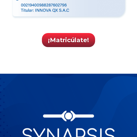
¡Matricúlate!